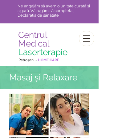
Ne angajăm să avem o unitate curată și
sigură. Vă rugăm să completați
Declarația de sănătate
Centrul
Medical
Laserterapie
Petroșani -
HOME CARE
Masaj și Relaxare