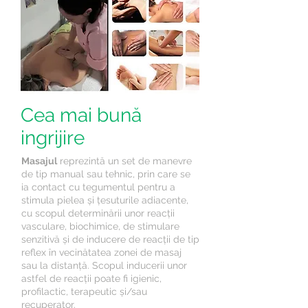
Cea mai bună
ingrijire
Masajul
reprezintă un set de manevre
de tip manual sau tehnic, prin care se
ia contact cu tegumentul pentru a
stimula pielea și țesuturile adiacente,
cu scopul determinării unor reacții
vasculare, biochimice, de stimulare
senzitivă și de inducere de reacții de tip
reflex în vecinătatea zonei de masaj
sau la distanță. Scopul inducerii unor
astfel de reacții poate fi igienic,
profilactic, terapeutic și/sau
recuperator.