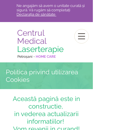
Ne angajăm să avem o unitate curată și
sigură. Vă rugăm să completați
Declarația de sănătate
Centrul
Medical
Laserterapie
Petroșani -
HOME CARE
Politica privind utilizarea
Cookies
Această
pagină
este in
constructie,
in vederea actualizarii
informatiilor!
Vom revenii in curand!