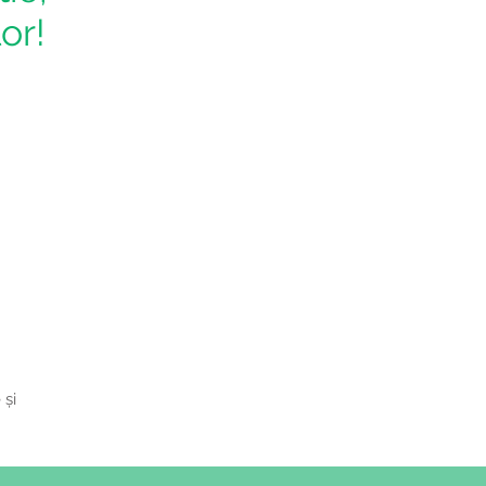
lor!
 și