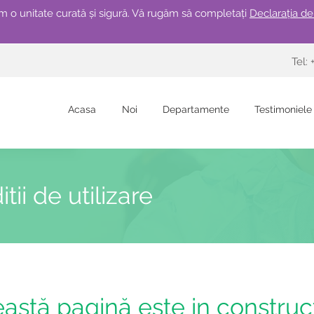
 o unitate curată și sigură. Vă rugăm să completați
Declarația d
Tel:
Acasa
Noi
Departamente
Testimoniele
tii de utilizare
astă
pagină
este in construc