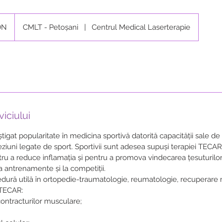
ON
CMLT - Petoșani
|
Centrul Medical Laserterapie
iciului
igat popularitate în medicina sportivă datorită capacității sale de
ziuni legate de sport. Sportivii sunt adesea supuși terapiei TECA
ntru a reduce inflamația și pentru a promova vindecarea țesuturilo
a antrenamente și la competiții.
ură utilă în ortopedie-traumatologie, reumatologie, recuperare 
 TECAR:
contracturilor musculare;