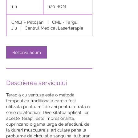
120
de
1 h
1
120 RON
lei
românești
CMLT - Petoșani
|
CML - Targu
Jiu
|
Centrul Medical Laserterapie
Rezervă acum
Descrierea serviciului
Terapia cu ventuze este o metoda
terapeutica traditionala care a fost
utilizata pentru mii de ani pentru a trata o
serie de afectiuni. Diversitatea aplicatiilor
acestei terapii este impresionanta,
cuprinzand o gama larga de afectiuni, de
la dureri musculare si articulare pana la
probleme de circulatie sanguina, tulburari