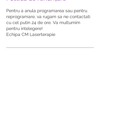
Pentru a anula programarea sau pentru
reprogramare, va rugam sa ne contactati
cu cel putin 24 de ore. Va multumim
pentru intelegere!
Echipa CM Laserterapie
Detalii de contact
Strada 22 Decembrie 1919,
Petroșani, Romania
+40 786261 528
centrullaserterapie@yahoo.ro
Calea Severinului 82, Târgu
Jiu, Romania
+40 786 717 506
laserterapietgjiu@gmail.com
Strada 22 Decembrie 1919,