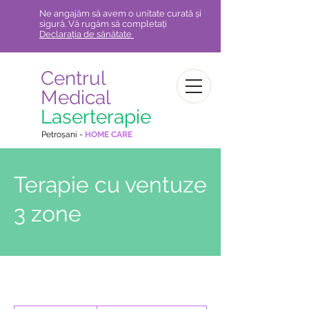
Ne angajăm să avem o unitate curată și
sigură. Vă rugăm să completați
Declarația de sănătate
Centrul
Medical
Laserterapie
Petroșani -
HOME CARE
Terapie cu ventuze
3 zone