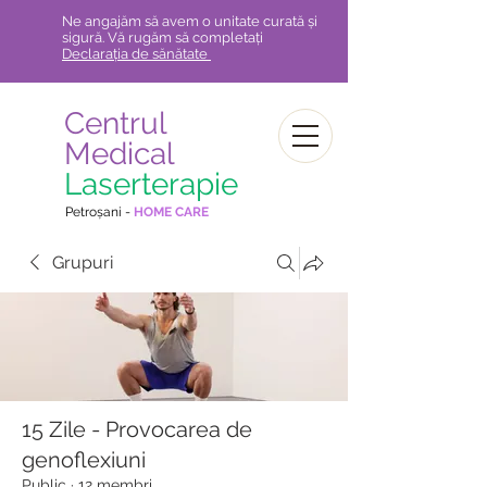
Ne angajăm să avem o unitate curată și
sigură. Vă rugăm să completați
Declarația de sănătate
Centrul
Medical
Laserterapie
Petroșani -
HOME CARE
Grupuri
15 Zile - Provocarea de
genoflexiuni
Public
·
12 membri