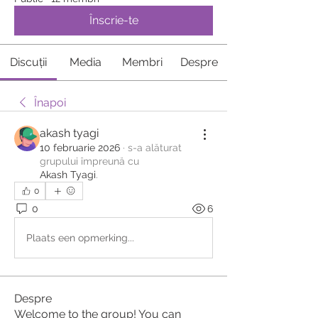
Înscrie-te
Discuții
Media
Membri
Despre
Înapoi
akash tyagi
10 februarie 2026
·
s-a alăturat
grupului împreună cu
Akash Tyagi
.
0
0
6
Plaats een opmerking...
Despre
Welcome to the group! You can