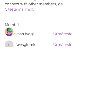
connect with other members, ge
...
Citește mai mult
Membri
akash tyagi
Urmărește
sfwes9t0mk
Urmărește
sfwes9t0mk
7zrhnhe06b
Urmărește
7zrhnhe06b
Akash Tyagi
Urmărește
Тania D
Urmărește
Vezi toți membrii (12)
Tel:
+40 786 261 528